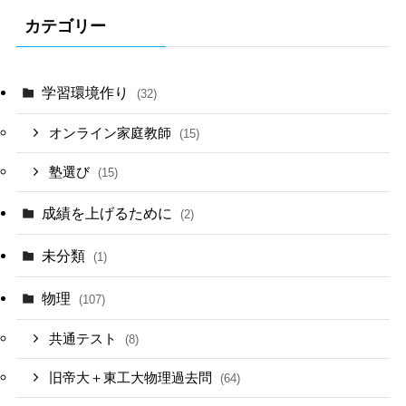
カテゴリー
学習環境作り
(32)
オンライン家庭教師
(15)
塾選び
(15)
成績を上げるために
(2)
未分類
(1)
物理
(107)
共通テスト
(8)
旧帝大＋東工大物理過去問
(64)