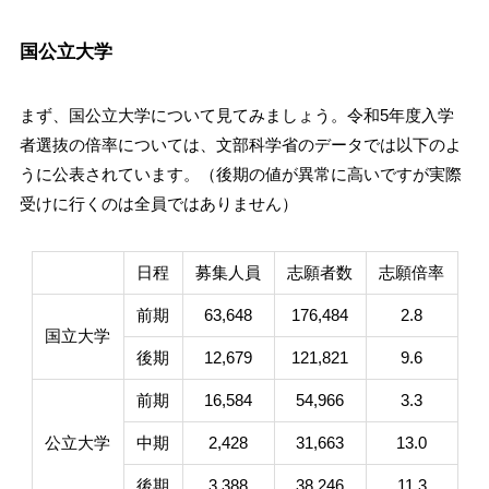
国公立大学
まず、国公立大学について見てみましょう。令和5年度入学
者選抜の倍率については、文部科学省のデータでは以下のよ
うに公表されています。（後期の値が異常に高いですが実際
受けに行くのは全員ではありません）
日程
募集人員
志願者数
志願倍率
前期
63,648
176,484
2.8
国立大学
後期
12,679
121,821
9.6
前期
16,584
54,966
3.3
公立大学
中期
2,428
31,663
13.0
後期
3,388
38,246
11.3