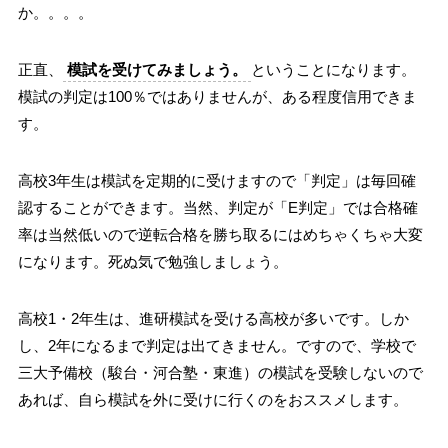
か。。。。
正直、
模試を受けてみましょう。
ということになります。
模試の判定は100％ではありませんが、ある程度信用できま
す。
高校3年生は模試を定期的に受けますので「判定」は毎回確
認することができます。当然、判定が「E判定」では合格確
率は当然低いので逆転合格を勝ち取るにはめちゃくちゃ大変
になります。死ぬ気で勉強しましょう。
高校1・2年生は、進研模試を受ける高校が多いです。しか
し、2年になるまで判定は出てきません。ですので、学校で
三大予備校（駿台・河合塾・東進）の模試を受験しないので
あれば、自ら模試を外に受けに行くのをおススメします。