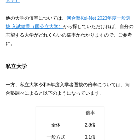
大学）
他の大学の倍率については、
河合塾Kei-Net 2023年度一般選
抜 入試結果（国公立大学）
から探していただければ、自分の
志望する大学がどれくらいの倍率かわかりますので、ご参考
に。
私立大学
一方、私立大学令和5年度入学者選抜の倍率については、河
合塾調べによると以下のようになっています。
倍率
全体
2.8倍
一般方式
3.1倍