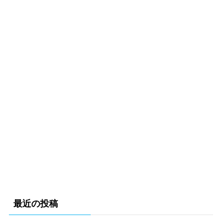
最近の投稿