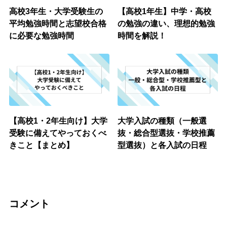
高校3年生・大学受験生の
【高校1年生】中学・高校
平均勉強時間と志望校合格
の勉強の違い、理想的勉強
に必要な勉強時間
時間を解説！
【高校1・2年生向け】大学
大学入試の種類（一般選
受験に備えてやっておくべ
抜・総合型選抜・学校推薦
きこと【まとめ】
型選抜）と各入試の日程
コメント