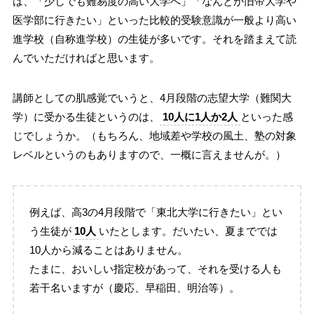
は、「少しでも難易度の高い大学へ」「なんとか旧帝大学や
医学部に行きたい」といった比較的受験意識が一般より高い
進学校（自称進学校）の生徒が多いです。それを踏まえて読
んでいただければと思います。
講師としての肌感覚でいうと、4月段階の志望大学（難関大
学）に受かる生徒というのは、
10人に1人か2人
といった感
じでしょうか。（もちろん、地域差や学校の風土、塾の対象
レベルというのもありますので、一概に言えませんが。）
例えば、高3の4月段階で「東北大学に行きたい」とい
う生徒が
10人
いたとします。だいたい、夏まででは
10人から減ることはありません。
たまに、おいしい指定校があって、それを受ける人も
若干名いますが（慶応、早稲田、明治等）。