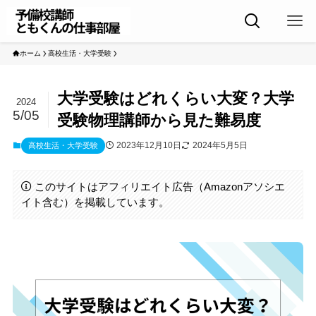
ホーム
高校生活・大学受験
大学受験はどれくらい大変？大学
2024
5/05
受験物理講師から見た難易度
2023年12月10日
2024年5月5日
高校生活・大学受験
このサイトはアフィリエイト広告（Amazonアソシエ
イト含む）を掲載しています。