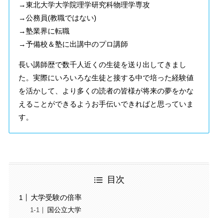
→東北大学大学院理学研究科物理学専攻
→公務員(教職ではない)
→塾業界に転職
→予備校＆塾に出講中のプロ講師
長い講師歴で数千人近くの生徒を送り出してきまし
た。実際にいろいろな生徒と接する中で培った経験値
を活かして、より多くの読者の皆様が将来の夢をかな
えることができるようお手伝いできればと思っていま
す。
目次
大学受験の倍率
国公立大学