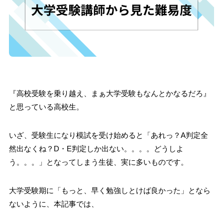
『高校受験を乗り越え、まぁ大学受験もなんとかなるだろ』
と思っている高校生。
いざ、受験生になり模試を受け始めると「あれっ？A判定全
然出なくね？D・E判定しか出ない。。。。どうしよ
う。。。」となってしまう生徒、実に多いものです。
大学受験期に「もっと、早く勉強しとけば良かった」となら
ないように、本記事では、