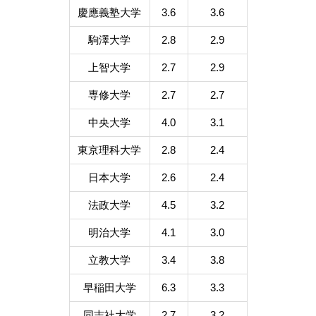
慶應義塾大学
3.6
3.6
駒澤大学
2.8
2.9
上智大学
2.7
2.9
専修大学
2.7
2.7
中央大学
4.0
3.1
東京理科大学
2.8
2.4
日本大学
2.6
2.4
法政大学
4.5
3.2
明治大学
4.1
3.0
立教大学
3.4
3.8
早稲田大学
6.3
3.3
同志社大学
2.7
3.2