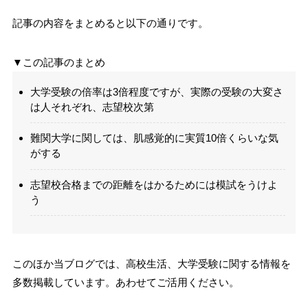
記事の内容をまとめると以下の通りです。
▼この記事のまとめ
大学受験の倍率は3倍程度ですが、実際の受験の大変さ
は人それぞれ、志望校次第
難関大学に関しては、肌感覚的に実質10倍くらいな気
がする
志望校合格までの距離をはかるためには模試をうけよ
う
このほか当ブログでは、高校生活、大学受験に関する情報を
多数掲載しています。あわせてご活用ください。