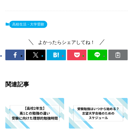
高校生活・大学受験
よかったらシェアしてね！
関連記事