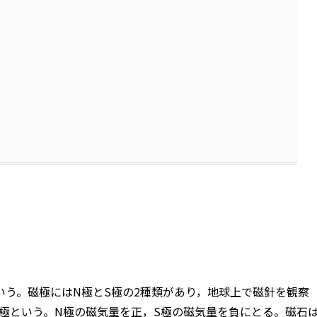
う。磁極にはN極とS極の2種類があり，地球上で磁針を観察
極という。N極の磁気量を正，S極の磁気量を負にとる。磁石