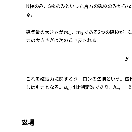
N極のみ，S極のみといった片方の磁極のみからな
る。
磁気量の大きさが
，
である2つの磁極が，
m
m
1
2
力の大きさ
は次の式で表される。
F
F
これを磁気力に関するクーロンの法則という。磁
しは引力となる。
は比例定数であり，
=
6
k
k
m
m
磁場