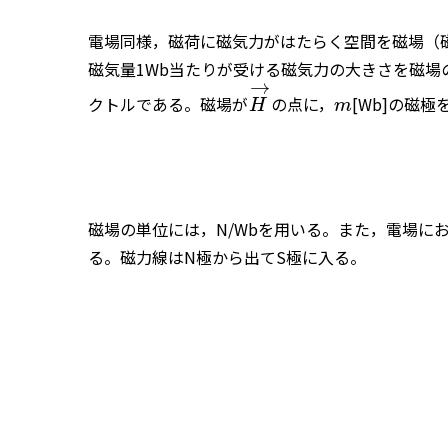
電場同様，磁荷に磁気力がはたらく空間を磁場（
磁気量1Wb当たりが受ける磁気力の大きさを磁
→
クトルである。磁場が
の点に，
[Wb]の磁
H
m
磁場の単位には，N/Wbを用いる。また，電場に
る。磁力線はN極から出てS極に入る。