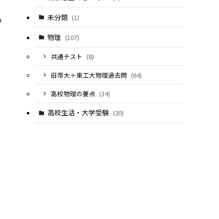
未分類
(1)
の
物理
(107)
共通テスト
(8)
旧帝大＋東工大物理過去問
(64)
高校物理の要点
(34)
高校生活・大学受験
(20)