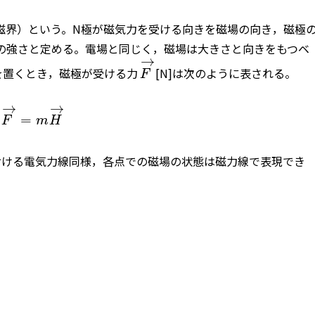
磁界）という。N極が磁気力を受ける向きを磁場の向き，磁極
場の強さと定める。電場と同じく，磁場は大きさと向きをもつベ
→
極を置くとき，磁極が受ける力
[N]は次のように表される。
F
→
→
=
F
m
H
おける電気力線同様，各点での磁場の状態は磁力線で表現でき