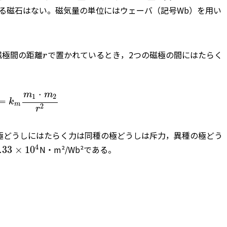
る磁石はない。磁気量の単位にはウェーバ（記号Wb）を用い
磁極間の距離
で置かれているとき，2つの磁極の間にはたらく
r
⋅
m
m
1
2
=
k
m
2
r
極どうしにはたらく力は同種の極どうしは斥力，異種の極どう
4
N・m²/Wb²である。
.33
×
10